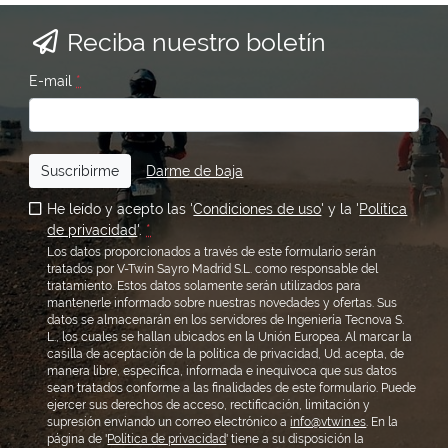
Reciba nuestro boletín
E-mail
*
Suscribirme
Darme de baja
He leído y acepto las '
Condiciones de uso
' y la '
Política
de privacidad
'.
*
Los datos proporcionados a través de este formulario serán
tratados por V-Twin Sayro Madrid S.L. como responsable del
tratamiento. Estos datos solamente serán utilizados para
mantenerle informado sobre nuestras novedades y ofertas. Sus
datos se almacenarán en los servidores de Ingeniería Tecnova S.
L., los cuales se hallan ubicados en la Unión Europea. Al marcar la
casilla de aceptación de la política de privacidad, Ud. acepta, de
manera libre, específica, informada e inequívoca que sus datos
sean tratados conforme a las finalidades de este formulario. Puede
ejercer sus derechos de acceso, rectificación, limitación y
supresión enviando un correo electrónico a
info@vtwin.es
. En la
página de '
Política de privacidad
' tiene a su disposición la