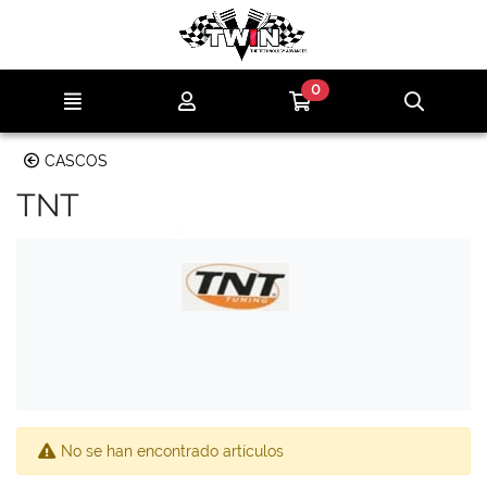
Ir al contenido principal de la página
0
Menú
Mi cuenta
Ir a mi compra
Búsqu
CASCOS
TNT
No se han encontrado artículos