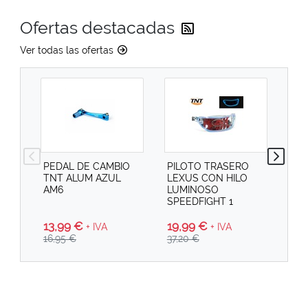
Reciba las última
Ofertas destacadas
Ver todas las ofertas
PEDAL DE CAMBIO
PILOTO TRASERO
PI
TNT ALUM AZUL
LEXUS CON HILO
SPE
AM6
LUMINOSO
SPEEDFIGHT 1
13,99 €
19
19,99 €
+ IVA
+ IVA
16,95 €
29,
37,20 €