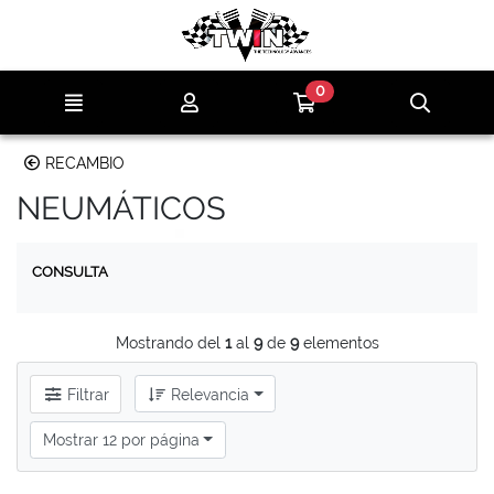
Ir al contenido principal de la página
0
Menú
Mi cuenta
Ir a mi compra
Búsqu
RECAMBIO
NEUMÁTICOS
CONSULTA
Mostrando del
1
al
9
de
9
elementos
Filtrar
Relevancia
Mostrar 12 por página