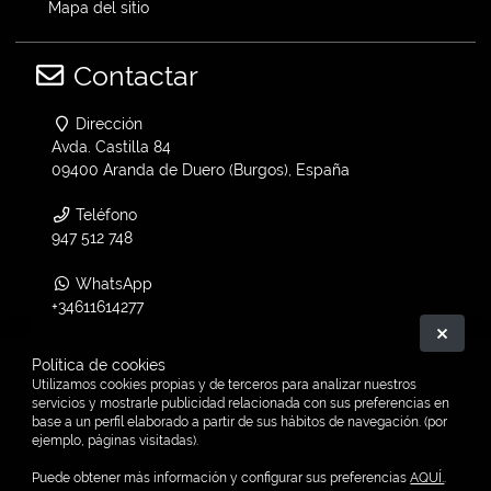
Mapa del sitio
Contactar
Dirección
Avda. Castilla 84
09400 Aranda de Duero (Burgos), España
Teléfono
947 512 748
WhatsApp
+34611614277
Ocult
Email
Política de cookies
info@vtwin.es
Utilizamos cookies propias y de terceros para analizar nuestros
servicios y mostrarle publicidad relacionada con sus preferencias en
base a un perfil elaborado a partir de sus hábitos de navegación. (por
V-Twin en Facebook
ejemplo, páginas visitadas).
Puede obtener más información y configurar sus preferencias
AQUÍ.
.