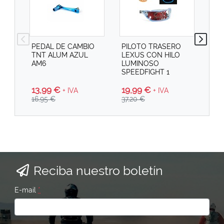
PEDAL DE CAMBIO
PILOTO TRASERO
PI
TNT ALUM AZUL
LEXUS CON HILO
SPE
AM6
LUMINOSO
SPEEDFIGHT 1
13,99 €
19
19,99 €
+ IVA
+ IVA
16,95 €
29,
37,20 €
Reciba nuestro boletín
E-mail
*