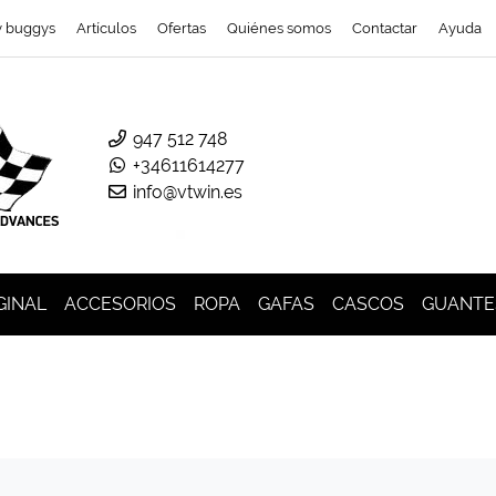
y buggys
Artículos
Ofertas
Quiénes somos
Contactar
Ayuda
947 512 748
+34611614277
info@vtwin.es
GINAL
ACCESORIOS
ROPA
GAFAS
CASCOS
GUANTE