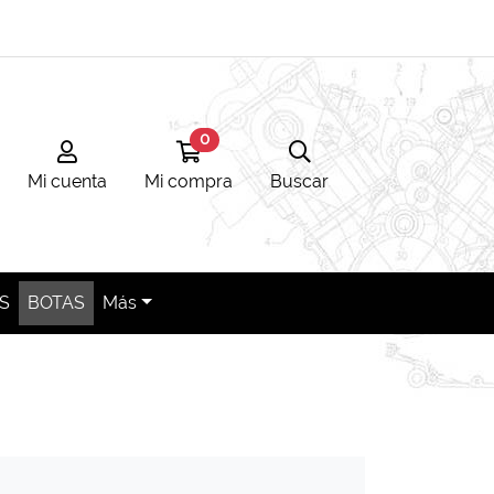
0
Mi cuenta
Ir a mi compra
Búsqueda
Mi cuenta
Mi compra
Buscar
S
BOTAS
Más