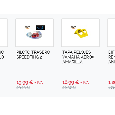
ba las últimas ofertas en formato RSS
RO
PILOTO TRASERO
TAPA RELOJES
DI
LO
SPEEDFIHG 2
YAMAHA AEROX
RE
AMARILLA
AN
19,99 €
16,99 €
1.
+ IVA
+ IVA
29,23 €
20,57 €
1.7