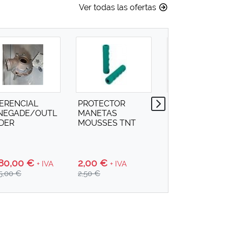
Ver todas las ofertas
FERENCIAL
PROTECTOR
BOCINA
NEGADE/OUTL
MANETAS
CROMADA 12v
DER
MOUSSES TNT
280,00 €
2,00 €
6,99 €
+ IVA
+ IVA
+ IVA
15,00 €
2,50 €
8,38 €