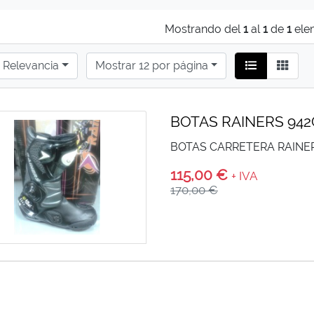
Mostrando del
1
al
1
de
1
ele
Relevancia
Mostrar 12 por página
BOTAS RAINERS 942
BOTAS CARRETERA RAINE
115,00 €
+ IVA
170,00 €