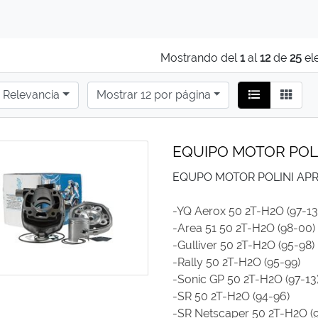
Mostrando del
1
al
12
de
25
el
Relevancia
Mostrar 12 por página
EQUIPO MOTOR POL
EQUPO MOTOR POLINI APR
-YQ Aerox 50 2T-H2O (97-13
-Area 51 50 2T-H2O (98-00)
-Gulliver 50 2T-H2O (95-98)
-Rally 50 2T-H2O (95-99)
-Sonic GP 50 2T-H2O (97-13
-SR 50 2T-H2O (94-96)
-SR Netscaper 50 2T-H2O (