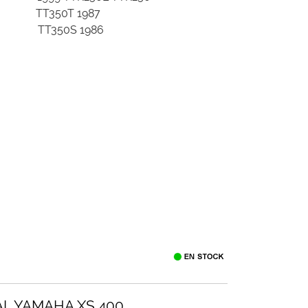
2011
TT350T 1987
 2011
TT350S 1986
AL YAMAHA XS 400