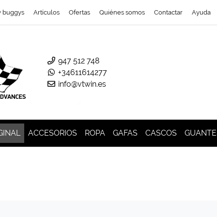
y buggys
Artículos
Ofertas
Quiénes somos
Contactar
Ayuda
947 512 748
+34611614277
info@vtwin.es
GINAL
ACCESORIOS
ROPA
GAFAS
CASCOS
GUANTE