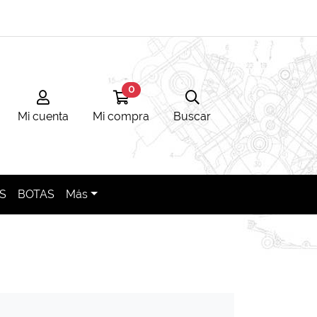
0
Mi cuenta
Ir a mi compra
Búsqueda
Mi cuenta
Mi compra
Buscar
S
BOTAS
Más