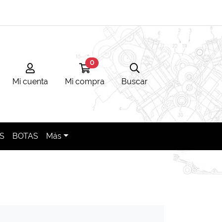
0
Mi cuenta
Ir a mi compra
Búsqueda
Mi cuenta
Mi compra
Buscar
S
BOTAS
Más