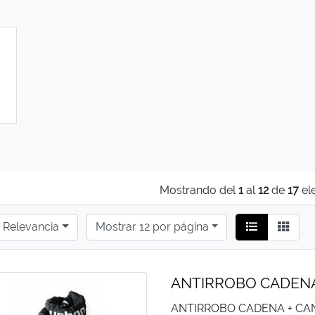
Mostrando del
1
al
12
de
17
el
Relevancia
Mostrar 12 por página
ANTIRROBO CADENA
ANTIRROBO CADENA + CA