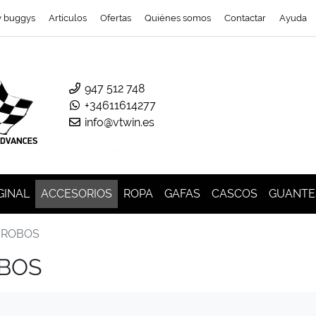
y buggys
Artículos
Ofertas
Quiénes somos
Contactar
Ayuda
947 512 748
+34611614277
info@vtwin.es
GINAL
ACCESORIOS
ROPA
GAFAS
CASCOS
GUANTE
IROBOS
OBOS