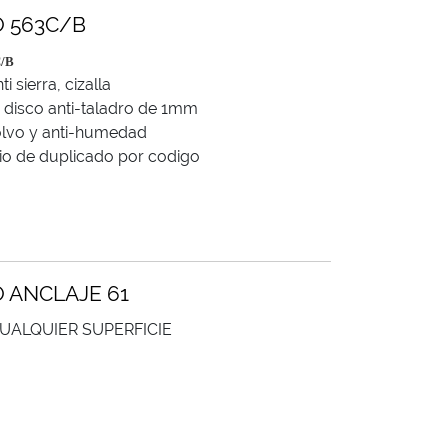
 563C/B
C/B
i sierra, cizalla
 disco anti-taladro de 1mm
olvo y anti-humedad
icio de duplicado por codigo
 ANCLAJE 61
CUALQUIER SUPERFICIE