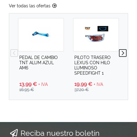
Ver todas las ofertas
PEDAL DE CAMBIO
PILOTO TRASERO
PI
TNT ALUM AZUL
LEXUS CON HILO
SPE
AM6
LUMINOSO
SPEEDFIGHT 1
13,99 €
19
19,99 €
+ IVA
+ IVA
16,95 €
29,
37,20 €
Reciba nuestro boletín