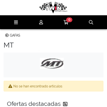
Ir al contenido principal de la página
0
Menú
Mi cuenta
Ir a mi compra
Búsqu
GAFAS
MT
No se han encontrado artículos
Reciba las última
Ofertas destacadas