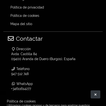
Política de privacidad
Política de cookies
Mapa del sitio
Contactar
Dirección
Avda. Castilla 84
09400 Aranda de Duero (Burgos), España
Teléfono
947 512 748
WhatsApp
+34611614277
Ocult
Email
Política de cookies
info@vtwin.es
Utilizamos cookies propias y de terceros para analizar nuestros