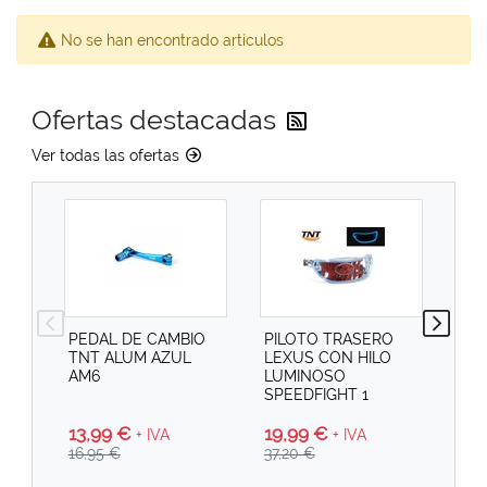
No se han encontrado artículos
Reciba las última
Ofertas destacadas
Ver todas las ofertas
PEDAL DE CAMBIO
PILOTO TRASERO
PI
TNT ALUM AZUL
LEXUS CON HILO
SPE
AM6
LUMINOSO
SPEEDFIGHT 1
13,99 €
19
19,99 €
+ IVA
+ IVA
16,95 €
29,
37,20 €