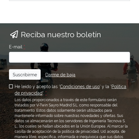
Reciba nuestro boletín
E-mail
*
Suscribirme
Darme de baja
He leído y acepto las '
Condiciones de uso
' y la '
Política
de privacidad
'.
*
Los datos proporcionados a través de este formulario serán
tratados por V-Twin Sayro Madrid S.L. como responsable del
tratamiento. Estos datos solamente serán utilizados para
mantenerle informado sobre nuestras novedades y ofertas. Sus
datos se almacenarán en los servidores de Ingeniería Tecnova S.
L., los cuales se hallan ubicados en la Unión Europea. Al marcar la
casilla de aceptación de la política de privacidad, Ud. acepta, de
manera libre, específica, informada e inequívoca que sus datos