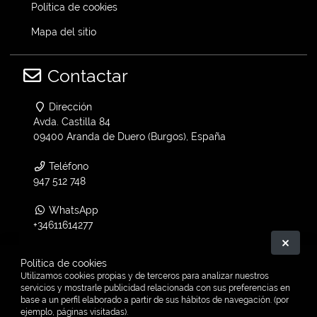
Política de cookies
Mapa del sitio
Contactar
Dirección
Avda. Castilla 84
09400 Aranda de Duero (Burgos), España
Teléfono
947 512 748
WhatsApp
+34611614277
Ocult
Email
Política de cookies
info@vtwin.es
Utilizamos cookies propias y de terceros para analizar nuestros
servicios y mostrarle publicidad relacionada con sus preferencias en
base a un perfil elaborado a partir de sus hábitos de navegación. (por
V-Twin en Facebook
ejemplo, páginas visitadas).