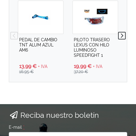
PEDAL DE CAMBIO
PILOTO TRASERO
PI
TNT ALUM AZUL
LEXUS CON HILO
SPE
AM6
LUMINOSO
SPEEDFIGHT 1
13,99 €
19
19,99 €
+ IVA
+ IVA
16,95 €
29,
37,20 €
Reciba nuestro boletín
E-mail
*