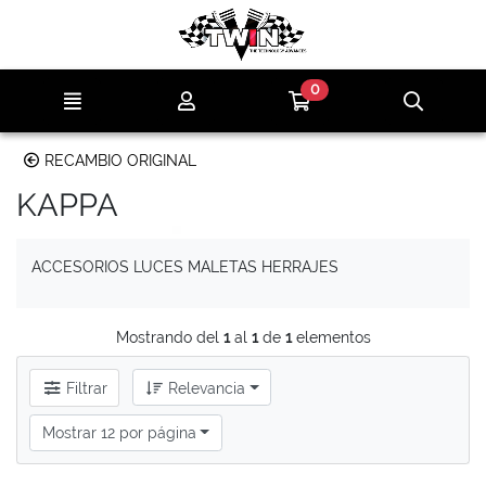
Ir al contenido principal de la página
0
Menú
Mi cuenta
Ir a mi compra
Búsqu
RECAMBIO ORIGINAL
KAPPA
ACCESORIOS LUCES MALETAS HERRAJES
Mostrando del
1
al
1
de
1
elementos
Filtrar
Relevancia
Mostrar 12 por página