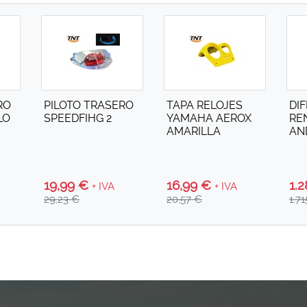
RO
PILOTO TRASERO
TAPA RELOJES
DI
LO
SPEEDFIHG 2
YAMAHA AEROX
RE
AMARILLA
AN
19,99 €
16,99 €
1.
+ IVA
+ IVA
29,23 €
20,57 €
1.7