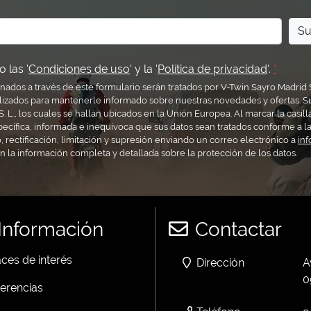
Su
 las '
Condiciones de uso
' y la '
Política de privacidad
'.
*
nados a través de este formulario serán tratados por V-Twin Sayro Madrid 
lizados para mantenerle informado sobre nuestras novedades y ofertas. S
. L., los cuales se hallan ubicados en la Unión Europea. Al marcar la casill
pecífica, informada e inequívoca que sus datos sean tratados conforme a la
 rectificación, limitación y supresión enviando un correo electrónico a
in
ón la información completa y detallada sobre la protección de los datos.
Información
Contactar
ces de interés
Dirección
A
0
erencias