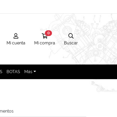
0
Mi cuenta
Ir a mi compra
Búsqueda
Mi cuenta
Mi compra
Buscar
S
BOTAS
Más
mentos