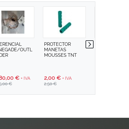
FERENCIAL
PROTECTOR
BOCINA
NEGADE/OUTL
MANETAS
CROMADA 12v
DER
MOUSSES TNT
280,00 €
2,00 €
6,99 €
+ IVA
+ IVA
+ IVA
15,00 €
2,50 €
8,38 €