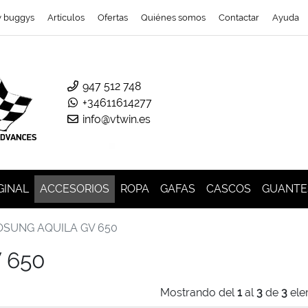
y buggys
Artículos
Ofertas
Quiénes somos
Contactar
Ayuda
947 512 748
+34611614277
info@vtwin.es
GINAL
ACCESORIOS
ROPA
GAFAS
CASCOS
GUANTE
OSUNG AQUILA GV 650
 650
Mostrando del
1
al
3
de
3
ele