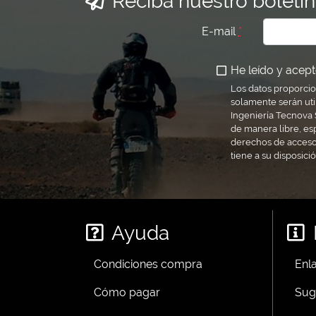
Reciba nuestro boletín
E-mail
*
He leído y acepto
Los datos proporcio
solamente serán uti
Ingeniería Tecnova S
de manera libre, es
derechos de acceso,
tiene a su disposici
Ayuda
Condiciones compra
Enla
Cómo pagar
Sug