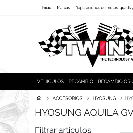
Ir al contenido principal de la página
Inicio
Marcas
Reparaciones de motos, quads 
VEHICULOS
RECAMBIO
RECAMBIO ORI
Inicio
ACCESORIOS
HYOSUNG
HY
HYOSUNG AQUILA GV
Filtrar artículos