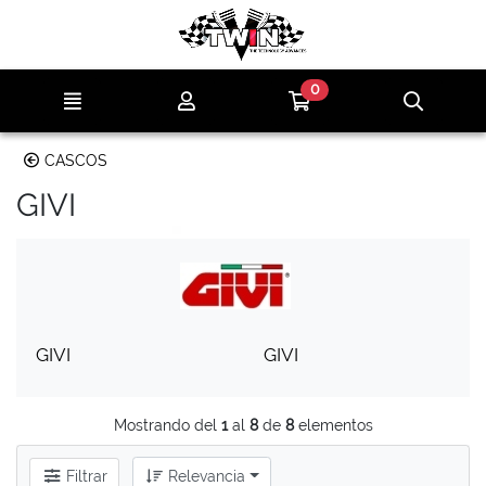
Ir al contenido principal de la página
0
Menú
Mi cuenta
Ir a mi compra
Búsqu
CASCOS
GIVI
GIVI
GIVI
Mostrando del
1
al
8
de
8
elementos
Filtrar
Relevancia