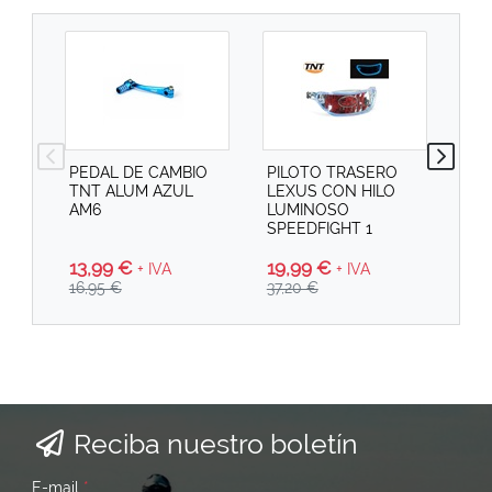
PEDAL DE CAMBIO
PILOTO TRASERO
PI
TNT ALUM AZUL
LEXUS CON HILO
SPE
AM6
LUMINOSO
SPEEDFIGHT 1
13,99 €
19
19,99 €
+ IVA
+ IVA
16,95 €
29,
37,20 €
Reciba nuestro boletín
E-mail
*