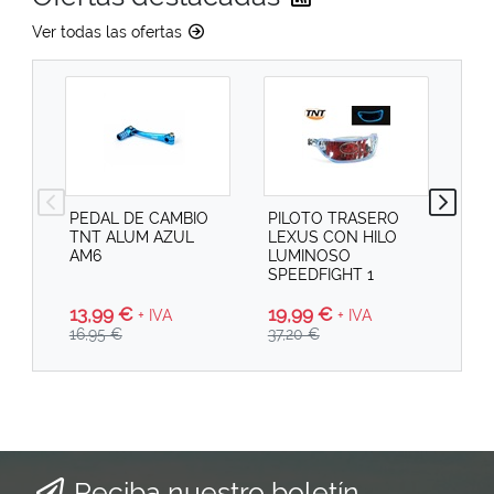
Ver todas las ofertas
PEDAL DE CAMBIO
PILOTO TRASERO
PI
TNT ALUM AZUL
LEXUS CON HILO
SPE
AM6
LUMINOSO
SPEEDFIGHT 1
13,99 €
19
19,99 €
+ IVA
+ IVA
16,95 €
29,
37,20 €
Reciba nuestro boletín