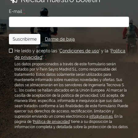
E-mail
*
Suscribirme
Darme de baja
He leído y acepto las '
Condiciones de uso
' y la '
Política
de privacidad
'.
*
Los datos proporcionados a través de este formulario serán
tratados por V-Twin Sayro Madrid S.L. como responsable del
tratamiento. Estos datos solamente serán utilizados para
mantenerle informado sobre nuestras novedades y ofertas. Sus
datos se almacenarán en los servidores de Ingeniería Tecnova S.
L., los cuales se hallan ubicados en la Unión Europea. Al marcar la
casilla de aceptación de la política de privacidad, Ud. acepta, de
manera libre, específica, informada e inequívoca que sus datos
sean tratados conforme a las finalidades de este formulario. Puede
ejercer sus derechos de acceso, rectificación, limitación y
supresión enviando un correo electrónico a
info@vtwin.es
. En la
página de '
Política de privacidad
' tiene a su disposición la
información completa y detallada sobre la protección de los datos.