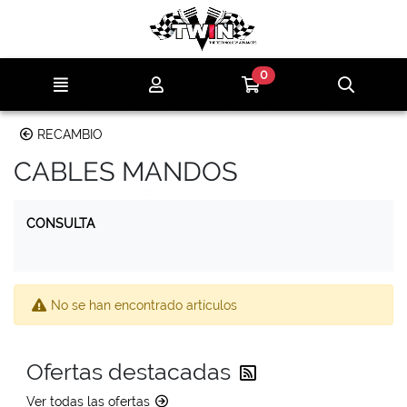
Ir al contenido principal de la página
0
Menú
Mi cuenta
Ir a mi compra
Búsqu
RECAMBIO
CABLES MANDOS
CONSULTA
No se han encontrado artículos
Reciba las última
Ofertas destacadas
Ver todas las ofertas