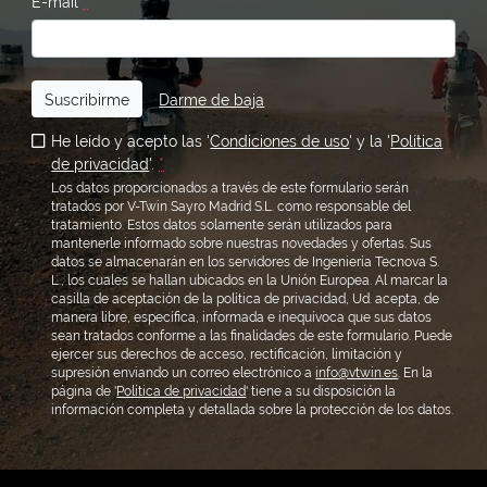
E-mail
*
Suscribirme
Darme de baja
He leído y acepto las '
Condiciones de uso
' y la '
Política
de privacidad
'.
*
Los datos proporcionados a través de este formulario serán
tratados por V-Twin Sayro Madrid S.L. como responsable del
tratamiento. Estos datos solamente serán utilizados para
mantenerle informado sobre nuestras novedades y ofertas. Sus
datos se almacenarán en los servidores de Ingeniería Tecnova S.
L., los cuales se hallan ubicados en la Unión Europea. Al marcar la
casilla de aceptación de la política de privacidad, Ud. acepta, de
manera libre, específica, informada e inequívoca que sus datos
sean tratados conforme a las finalidades de este formulario. Puede
ejercer sus derechos de acceso, rectificación, limitación y
supresión enviando un correo electrónico a
info@vtwin.es
. En la
página de '
Política de privacidad
' tiene a su disposición la
información completa y detallada sobre la protección de los datos.