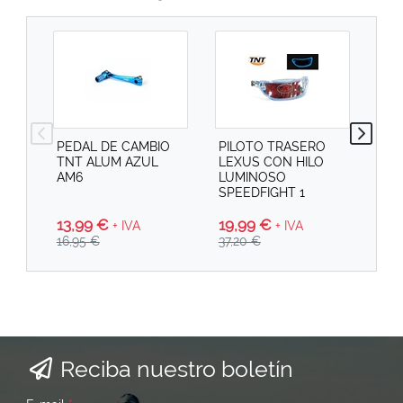
PEDAL DE CAMBIO
PILOTO TRASERO
PI
TNT ALUM AZUL
LEXUS CON HILO
SPE
AM6
LUMINOSO
SPEEDFIGHT 1
13,99 €
19
19,99 €
+ IVA
+ IVA
16,95 €
29,
37,20 €
Reciba nuestro boletín