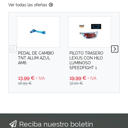
Ver todas las ofertas
PEDAL DE CAMBIO
PILOTO TRASERO
PI
TNT ALUM AZUL
LEXUS CON HILO
SPE
AM6
LUMINOSO
SPEEDFIGHT 1
13,99 €
19
19,99 €
+ IVA
+ IVA
16,95 €
29,
37,20 €
Reciba nuestro boletín