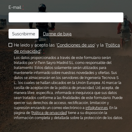
E-mail
*
Suscribirme
Darme de baja
He leído y acepto las '
Condiciones de uso
' y la '
Política
de privacidad
'.
*
Los datos proporcionados a través de este formulario serán
tratados por V-Twin Sayro Madrid S.L. como responsable del
tratamiento. Estos datos solamente serán utilizados para
mantenerle informado sobre nuestras novedades y ofertas. Sus
datos se almacenarán en los servidores de Ingeniería Tecnova S.
L., los cuales se hallan ubicados en la Unión Europea. Al marcar la
casilla de aceptación de la política de privacidad, Ud. acepta, de
manera libre, específica, informada e inequívoca que sus datos
sean tratados conforme a las finalidades de este formulario. Puede
ejercer sus derechos de acceso, rectificación, limitación y
supresión enviando un correo electrónico a
info@vtwin.es
. En la
página de '
Política de privacidad
' tiene a su disposición la
información completa y detallada sobre la protección de los datos.