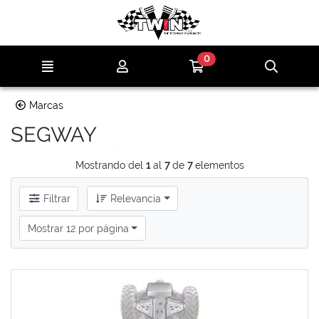
Ir al contenido principal de la página
0
Menú
Mi cuenta
Ir a mi compra
Búsqu
Marcas
SEGWAY
Mostrando del
1
al
7
de
7
elementos
Filtrar
Relevancia
Mostrar 12 por página