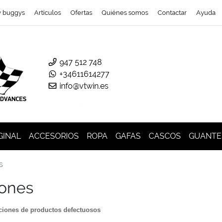
y buggys
Artículos
Ofertas
Quiénes somos
Contactar
Ayuda
947 512 748
+34611614277
info@vtwin.es
GINAL
ACCESORIOS
ROPA
GAFAS
CASCOS
GUANTE
s
iones
ciones de productos defectuosos