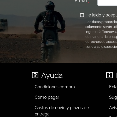
E-mail
*
He leído y acepto
Los datos proporcio
solamente serán uti
Ingeniería Tecnova S
de manera libre, es
derechos de acceso,
tiene a su disposici
Ayuda
Condiciones compra
Enla
Cómo pagar
Sug
Gastos de envío y plazos de
Avis
entrega