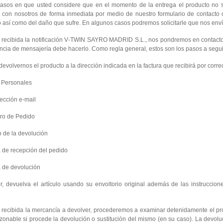
casos en que usted considere que en el momento de la entrega el producto no se
 con nosotros de forma inmediata por medio de nuestro formulario de contacto o
 así como del daño que sufre. En algunos casos podremos solicitarle que nos envíe
 recibida la notificación V‐TWIN SAYRO MADRID S.L., nos pondremos en contacto 
cia de mensajería debe hacerlo. Como regla general, estos son los pasos a segui
evolvernos el producto a la dirección indicada en la factura que recibirá por correo
s Personales
rección e‐mail
ro de Pedido
o de la devolución
 de recepción del pedido
a de devolución
or, devuelva el artículo usando su envoltorio original además de las instrucci
 recibida la mercancía a devolver, procederemos a examinar detenidamente el pr
zonable si procede la devolución o sustitución del mismo (en su caso). La devolució