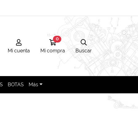
0
Mi cuenta
Ir a mi compra
Búsqueda
Mi cuenta
Mi compra
Buscar
S
BOTAS
Más