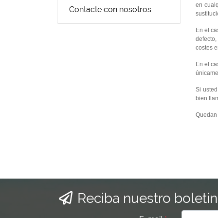
en cualq
Contacte con nosotros
sustituc
En el ca
defecto,
costes e
En el ca
únicamen
Si usted
bien ll
Quedan a
Reciba nuestro boletín