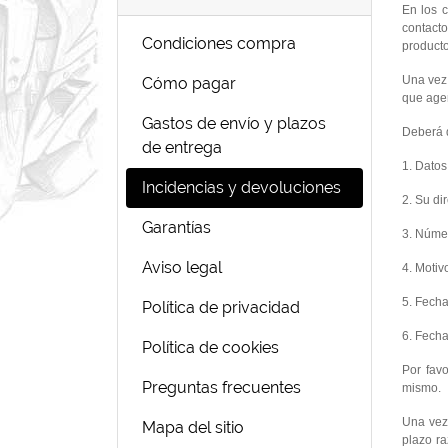
En los 
contacto
Condiciones compra
producto
Una vez
Cómo pagar
que agen
Gastos de envío y plazos
Deberá d
de entrega
1. Dato
Incidencias y devoluciones
2. Su di
Garantías
3. Núme
Aviso legal
4. Motiv
5. Fecha
Política de privacidad
6. Fech
Política de cookies
Por fav
Preguntas frecuentes
mismo.
Una vez
Mapa del sitio
plazo ra