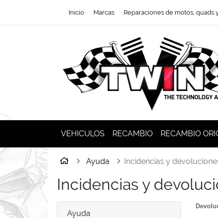
Ir al contenido principal de la página
Inicio
Marcas
Reparaciones de motos, quads 
VEHICULOS
RECAMBIO
RECAMBIO ORI
Inicio
Ayuda
Incidencias y devolucione
Incidencias y devoluc
Devolu
Ayuda