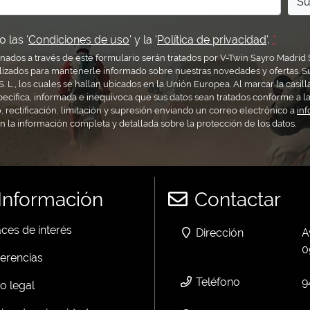
Su
 las '
Condiciones de uso
' y la '
Política de privacidad
'.
*
nados a través de este formulario serán tratados por V-Twin Sayro Madrid 
lizados para mantenerle informado sobre nuestras novedades y ofertas. S
. L., los cuales se hallan ubicados en la Unión Europea. Al marcar la casill
pecífica, informada e inequívoca que sus datos sean tratados conforme a la
 rectificación, limitación y supresión enviando un correo electrónico a
in
ón la información completa y detallada sobre la protección de los datos.
Información
Contactar
ces de interés
Dirección
A
0
erencias
Teléfono
9
o legal