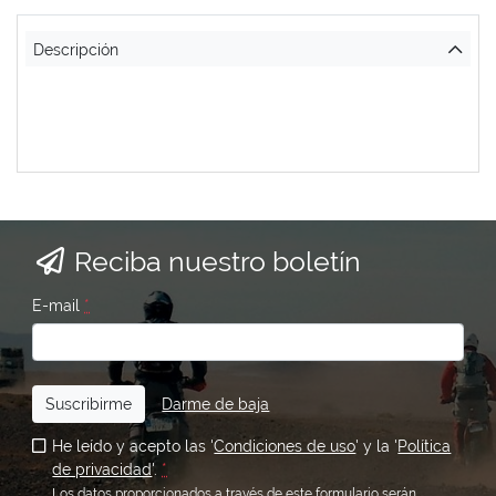
Descripción
Reciba nuestro boletín
E-mail
*
Suscribirme
Darme de baja
He leído y acepto las '
Condiciones de uso
' y la '
Política
de privacidad
'.
*
Los datos proporcionados a través de este formulario serán