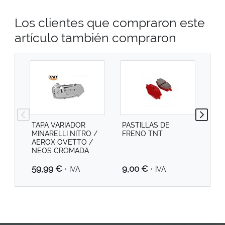
Los clientes que compraron este
artículo también compraron
TAPA VARIADOR
PASTILLAS DE
TAP
MINARELLI NITRO /
FRENO TNT
IZQ
AEROX OVETTO /
SPE
NEOS CROMADA
PLA
9,00 €
59,99 €
39
+ IVA
+ IVA