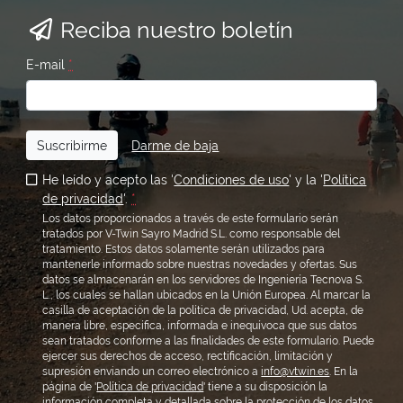
Reciba nuestro boletín
E-mail
*
Suscribirme
Darme de baja
He leído y acepto las '
Condiciones de uso
' y la '
Política
de privacidad
'.
*
Los datos proporcionados a través de este formulario serán
tratados por V-Twin Sayro Madrid S.L. como responsable del
tratamiento. Estos datos solamente serán utilizados para
mantenerle informado sobre nuestras novedades y ofertas. Sus
datos se almacenarán en los servidores de Ingeniería Tecnova S.
L., los cuales se hallan ubicados en la Unión Europea. Al marcar la
casilla de aceptación de la política de privacidad, Ud. acepta, de
manera libre, específica, informada e inequívoca que sus datos
sean tratados conforme a las finalidades de este formulario. Puede
ejercer sus derechos de acceso, rectificación, limitación y
supresión enviando un correo electrónico a
info@vtwin.es
. En la
página de '
Política de privacidad
' tiene a su disposición la
información completa y detallada sobre la protección de los datos.