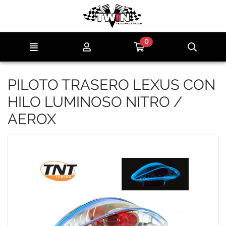
Ir al contenido principal de la página
0
Menú
Mi cuenta
Ir a mi compra
Búsqu
PILOTO TRASERO LEXUS CON
HILO LUMINOSO NITRO /
AEROX