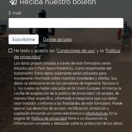
Reciba nuestro boletín
E-mail
*
Suscribirme
Darme de baja
He leído y acepto las '
Condiciones de uso
' y la '
Política
de privacidad
'.
*
Los datos proporcionados a través de este formulario serán
tratados por V-Twin Sayro Madrid S.L. como responsable del
tratamiento. Estos datos solamente serán utilizados para
mantenerle informado sobre nuestras novedades y ofertas. Sus
datos se almacenarán en los servidores de Ingeniería Tecnova S.
L., los cuales se hallan ubicados en la Unión Europea. Al marcar la
casilla de aceptación de la política de privacidad, Ud. acepta, de
manera libre, específica, informada e inequívoca que sus datos
sean tratados conforme a las finalidades de este formulario. Puede
ejercer sus derechos de acceso, rectificación, limitación y
supresión enviando un correo electrónico a
info@vtwin.es
. En la
página de '
Política de privacidad
' tiene a su disposición la
información completa y detallada sobre la protección de los datos.