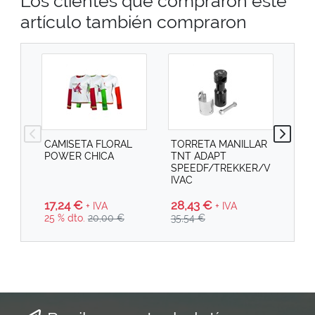
Los clientes que compraron este
artículo también compraron
CAMISETA FLORAL
TORRETA MANILLAR
PAS
POWER CHICA
TNT ADAPT
FR
SPEEDF/TREKKER/V
IVAC
17,24 €
28,43 €
+ IVA
+ IVA
9,
25 % dto.
20,00 €
35,54 €